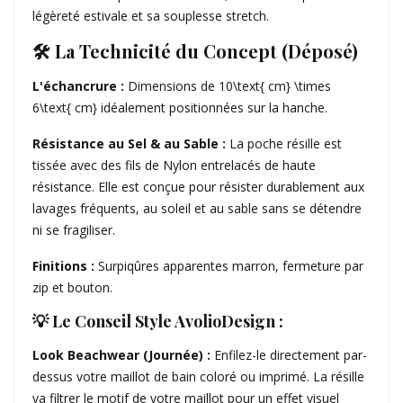
légèreté estivale et sa souplesse stretch.
​🛠️ La Technicité du Concept (Déposé)
​L'échancrure :
Dimensions de 10\text{ cm} \times
6\text{ cm} idéalement positionnées sur la hanche.
​Résistance au Sel & au Sable :
La poche résille est
tissée avec des fils de Nylon entrelacés de haute
résistance. Elle est conçue pour résister durablement aux
lavages fréquents, au soleil et au sable sans se détendre
ni se fragiliser.
​Finitions :
Surpiqûres apparentes marron, fermeture par
zip et bouton.
​💡 Le Conseil Style AvolioDesign :
​Look Beachwear (Journée) :
Enfilez-le directement par-
dessus votre maillot de bain coloré ou imprimé. La résille
va filtrer le motif de votre maillot pour un effet visuel