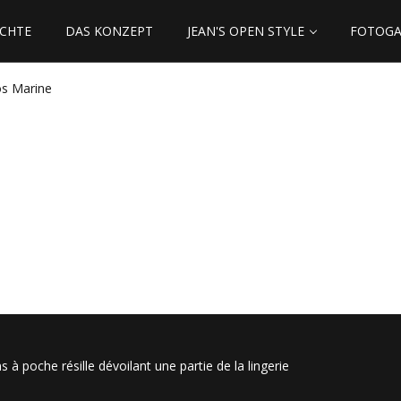
ICHTE
DAS KONZEPT
JEAN'S OPEN STYLE
FOTOGA
os Marine
 à poche résille dévoilant une partie de la lingerie