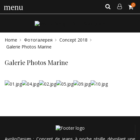
0
menu
Home
Фотогалерея
Concept 2018
Galerie Photos Marine
Galerie Photos Marine
AvolioDesign : Concept de jeans à poche résille dévoilant une