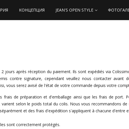
РИЯ
КОНЦЕПЦИЯ
JEAN'S OPEN STYLE
ФОТОГАЛ
 2 jours après réception du paiement. Ils sont expédiés via Colissim
is contre signature, cependant veuillez nous contacter avant de 
oisi, vous serez avisé de l'état de votre commande depuis votre comp
les frais de préparation et d'emballage ainsi que les frais de port
port varient selon le poids total du colis. Nous vous recommandons d
rément et des frais d'expédition s'appliquent à chacune d'entre el
cles sont correctement protégés.